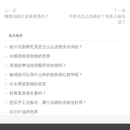
上一篇
下一篇
橄榄油能让皮肤更美吗？
牛奶浴怎么泡最好？泡多久最合
适？
相关推荐
贴片式面膜究竟是怎么让皮肤变水润的？
白睡莲根提取物的危害
肩颈按摩油使用顺序你知道吗？
敏感肌可以用什么样的急救退红精华呢？
白木香提取物的危害
虾青素算维生素吗？
想买手工洗脸皂，哪个品牌的洗脸皂好用？
白兰叶油的危害