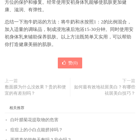
方位的保护和修复。经常使用安初身体乳能够使肌肤更加健
康、滋润、有弹性。
总结一下泡牛奶浴的方法：将牛奶和水按照1：2的比例混合，
加入适量的调味品，制成浸泡液后泡浴15-30分钟。同时使用安
初身体乳来辅助保养肌肤。以上方法既简单又实用，可以帮助
你打造健康美丽的肌肤。
赞(
0
)
上一篇
下一篇
敷面膜为什么没效果？贵的和便
如何最有效地祛斑美白？有哪些
宜的有差别吗？
祛斑美白技巧？
相关推荐
白叶腊菊花提取物的危害
痘痘上的小白点能挤掉吗？
面膜真的能每天敷吗？安全吗？