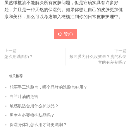
虽然橄榄油不能解决所有皮肤问题，但是它确实具有许多好
处，并且是一种天然的保湿剂。如果你想让自己的皮肤更加健
康和美丽，那么可以考虑加入橄榄油到你的日常皮肤护理中。
赞(
0
)
上一篇
下一篇
怎么用洗面奶？
敷面膜为什么没效果？贵的和便
宜的有差别吗？
相关推荐
想买手工洗脸皂，哪个品牌的洗脸皂好用？
白兰叶油的危害
敏感肌适合用什么护肤品？
男生有必要擦护肤品吗？
保湿身体乳怎么用才能更滋润？