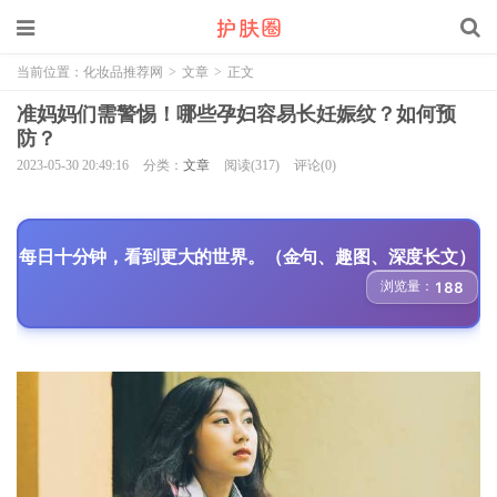
当前位置：
化妆品推荐网
>
文章
>
正文
准妈妈们需警惕！哪些孕妇容易长妊娠纹？如何预
防？
2023-05-30 20:49:16
分类：
文章
阅读(317)
评论(0)
每日十分钟，看到更大的世界。（金句、趣图、深度长文）
浏览量：
188