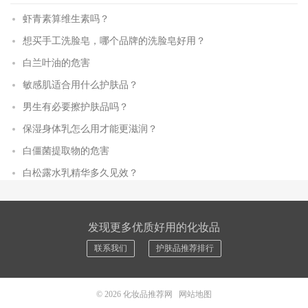
虾青素算维生素吗？
想买手工洗脸皂，哪个品牌的洗脸皂好用？
白兰叶油的危害
敏感肌适合用什么护肤品？
男生有必要擦护肤品吗？
保湿身体乳怎么用才能更滋润？
白僵菌提取物的危害
白松露水乳精华多久见效？
发现更多优质好用的化妆品
联系我们
护肤品推荐排行
© 2026
化妆品推荐网
网站地图