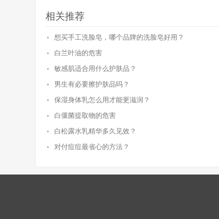
相关推荐
想买手工洗脸皂，哪个品牌的洗脸皂好用？
白兰叶油的危害
敏感肌适合用什么护肤品？
男生有必要擦护肤品吗？
保湿身体乳怎么用才能更滋润？
白僵菌提取物的危害
白松露水乳精华多久见效？
对付痘痘最省心的方法？