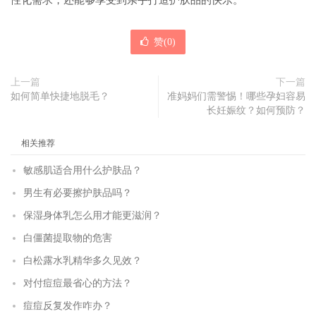
性化需求，还能够享受到亲手打造护肤品的快乐。
赞(
0
)
上一篇
下一篇
如何简单快捷地脱毛？
准妈妈们需警惕！哪些孕妇容易
长妊娠纹？如何预防？
相关推荐
敏感肌适合用什么护肤品？
男生有必要擦护肤品吗？
保湿身体乳怎么用才能更滋润？
白僵菌提取物的危害
白松露水乳精华多久见效？
对付痘痘最省心的方法？
痘痘反复发作咋办？