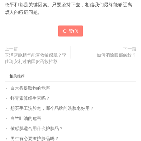
态平和都是关键因素。只要坚持下去，相信我们最终能够远离
烦人的痘痘问题。
赞(
0
)
上一篇
下一篇
玉泽蓝舱精华能否救敏感肌？李
如何消除眼部皱纹？
佳琦安利过的国货药妆推荐
相关推荐
白木香提取物的危害
虾青素算维生素吗？
想买手工洗脸皂，哪个品牌的洗脸皂好用？
白兰叶油的危害
敏感肌适合用什么护肤品？
男生有必要擦护肤品吗？