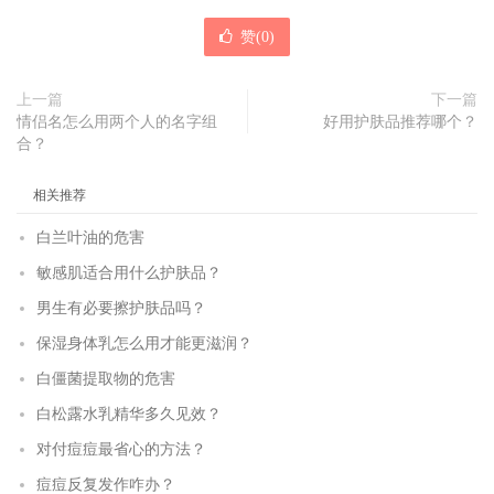
赞(
0
)
上一篇
下一篇
情侣名怎么用两个人的名字组
好用护肤品推荐哪个？
合？
相关推荐
白兰叶油的危害
敏感肌适合用什么护肤品？
男生有必要擦护肤品吗？
保湿身体乳怎么用才能更滋润？
白僵菌提取物的危害
白松露水乳精华多久见效？
对付痘痘最省心的方法？
痘痘反复发作咋办？