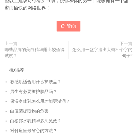
望以上建议对你有所帮助，祝你和你的另一半能够拥有一个甜
蜜而愉快的网络世界！
赞(
0
)
上一篇
下一篇
哪些品牌的美白精华露比较值得
怎么用一盆字造出大概30个字的
试试？
句子?
相关推荐
敏感肌适合用什么护肤品？
男生有必要擦护肤品吗？
保湿身体乳怎么用才能更滋润？
白僵菌提取物的危害
白松露水乳精华多久见效？
对付痘痘最省心的方法？