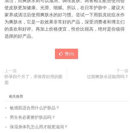
清洁，而爽肤水则可以滋润、调理皮肤。两者相互配合使用会
使皮肤更加健康、光滑、细腻。所以，在日常护肤中，建议大
家养成清洁后使用爽肤水的好习惯。尝试一下用肌克祛痘水作
为爽肤水，它是一款效果非常好的产品，深受消费者和博主们
的喜欢和好评。再加上价格便宜，性价比很高，绝对是你值得
选择的好产品。
赞(
0
)
上一篇
下一篇
怀孕四个月了，求推荐好用的眼
过期爽肤水还能用吗？
霜
相关推荐
敏感肌适合用什么护肤品？
男生有必要擦护肤品吗？
保湿身体乳怎么用才能更滋润？