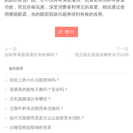
肌肤的首选产品。它不仅具有深层滋润、抗衰老和消肿等多重
功效，而且价格实惠，深受消费者和博主的喜爱。相信通过使
用蜜能眼霜，你的眼部肌肤问题将得到有效的改善。
赞(
0
)
上一篇
下一篇
自制苹果面膜真的有效果吗？
洗完脸后直接涂爽肤水可以吗
相关推荐
痘痘上的小白点能挤掉吗？
面膜真的能每天敷吗？安全吗？
豆乳面膜成分有哪些？
过期牛奶皂还能用来洗脸吗？
贴片式面膜究竟是怎么让皮肤变水润的？
白睡莲根提取物的危害