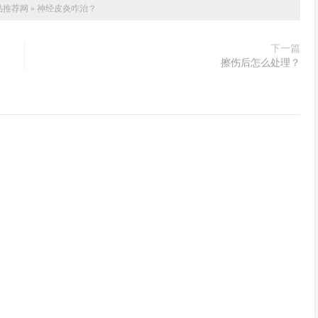
品推荐网
»
神经皮炎咋治？
下一篇
擦伤后怎么处理？