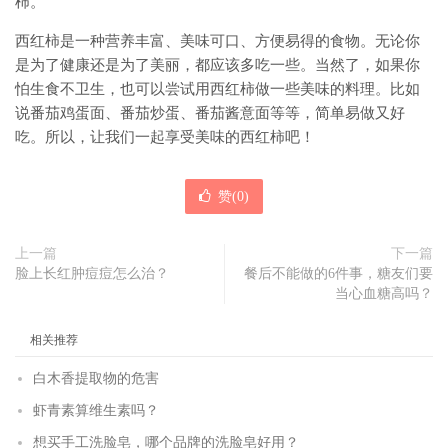
柿。
西红柿是一种营养丰富、美味可口、方便易得的食物。无论你
是为了健康还是为了美丽，都应该多吃一些。当然了，如果你
怕生食不卫生，也可以尝试用西红柿做一些美味的料理。比如
说番茄鸡蛋面、番茄炒蛋、番茄酱意面等等，简单易做又好
吃。所以，让我们一起享受美味的西红柿吧！
赞(
0
)
上一篇
下一篇
脸上长红肿痘痘怎么治？
餐后不能做的6件事，糖友们要
当心血糖高吗？
相关推荐
白木香提取物的危害
虾青素算维生素吗？
想买手工洗脸皂，哪个品牌的洗脸皂好用？