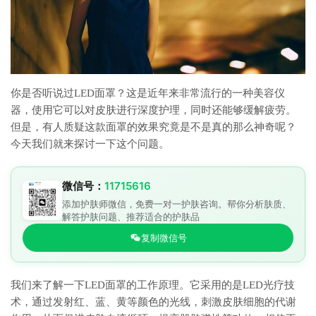
你是否听说过LED面罩？这是近年来非常流行的一种美容仪
器，使用它可以对皮肤进行深度护理，同时还能够缓解疲劳。
但是，有人质疑这款面罩的效果究竟是不是真的那么神奇呢？
今天我们就来探讨一下这个问题。
微信号：
11715616
添加护肤师微信，免费一对一护肤咨询。帮你分析肤质、
解答护肤问题、推荐适合的护肤品
复制微信号
我们来了解一下LED面罩的工作原理。它采用的是LED光疗技
术，通过发射红、蓝、黄等颜色的光线，刺激皮肤细胞的代谢