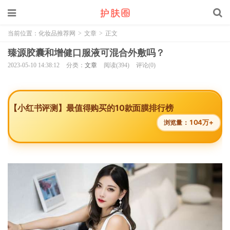
当前位置：
化妆品推荐网
>
文章
>
正文
臻源胶囊和增健口服液可混合外敷吗？
2023-05-10 14:38:12
分类：
文章
阅读(394)
评论(0)
【小红书评测】最值得购买的10款面膜排行榜
104万+
浏览量：