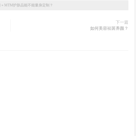
网
»
MTM护肤品能不能量身定制？
下一篇
如何美容祛斑养颜？