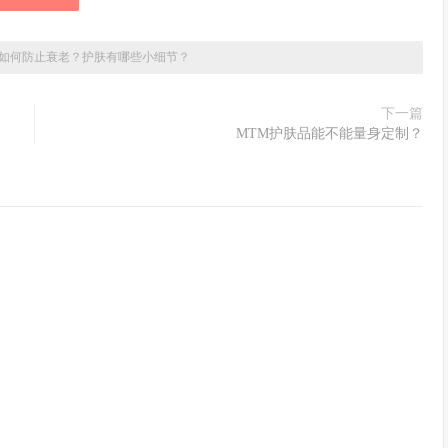
如何防止衰老？护肤有哪些小细节？
下一篇
MTM护肤品能不能量身定制？