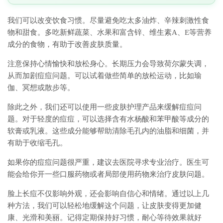
我们可以改变饮食习惯。尽量避免吃太多油炸、辛辣刺激性食
物和甜食。多吃新鲜蔬菜、水果和富含锌、维生素A、E等营养
成分的食物，有助于改善皮肤质量。
注意保持心情愉快和放松身心。长期压力会导致荷尔蒙失调，
从而加剧痘痘问题。可以试着做些简单的放松运动，比如瑜
伽、冥想或散步等。
除此之外，我们还可以使用一些皮肤护理产品来缓解痘痘问
题。对于轻度的痘痘，可以选择含有水杨酸和苯甲酸等成分的
软膏或乳液。这些成分能够帮助清除毛孔内的油脂和细菌，并
有助于收缩毛孔。
如果你的痘痘问题很严重，建议去医院寻求专业治疗。医生可
能会给你开一些口服药物或者局部使用药物来治疗皮肤问题。
脸上长痘不仅影响外观，还会影响自信心和情绪。通过以上几
种方法，我们可以轻松地缓解这个问题，让皮肤变得更加健
康、光滑和美丽。记得定期保持好习惯，耐心等待效果就好