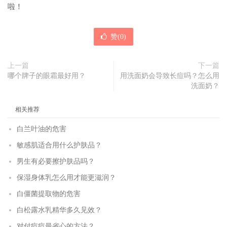
啦！
赞(
0
)
上一篇
下一篇
哪个牌子的眼霜最好用？
用洗面奶会导致长痘吗？怎么用
洗面奶？
相关推荐
白兰叶油的危害
敏感肌适合用什么护肤品？
男生有必要擦护肤品吗？
保湿身体乳怎么用才能更滋润？
白僵菌提取物的危害
白松露水乳精华多久见效？
对付痘痘最省心的方法？