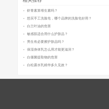
相关推荐
虾青素算维生素吗？
想买手工洗脸皂，哪个品牌的洗脸皂好用？
白兰叶油的危害
敏感肌适合用什么护肤品？
男生有必要擦护肤品吗？
保湿身体乳怎么用才能更滋润？
白僵菌提取物的危害
白松露水乳精华多久见效？