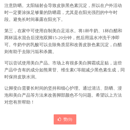
注意防晒。太阳辐射会导致皮肤黑色素沉淀，所以在户外活动
时一定要涂抹足够量的防晒霜，尤其是在阳光强烈的中午时
段。避免长时间暴露在阳光下。
第三，在家中可使用自制美白足浴水。将1杯牛奶、1杯白醋和
两杯温水混合后浸泡双脚15-20分钟，然后用温水冲洗干净即
可。牛奶中的乳酸可以去除角质层和改善皮肤色素沉淀，白醋
则有助于去除污垢和杀菌。
可以尝试使用美白产品。市场上有很多美白脚霜或足贴，这些
产品中含有的成分如熊果苷、维生素C等能减少黑色素生成，同
时保持皮肤水润。
让脚变白需要长时间的坚持和细心护理。通过清洁、防晒、浸
泡和美白产品等方法来改善脚部颜色不匀问题。希望以上方法
对您有所帮助！
赞(
0
)