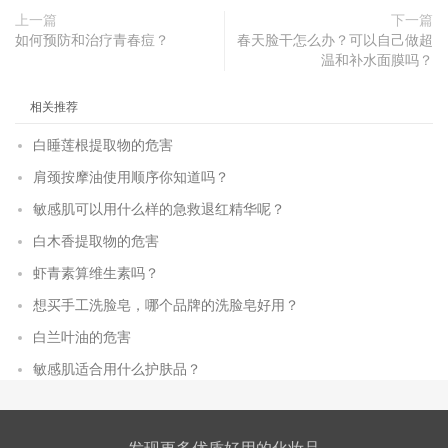
上一篇
下一篇
如何预防和治疗青春痘？
春天脸干怎么办？可以自己做超
温和补水面膜吗？
相关推荐
白睡莲根提取物的危害
肩颈按摩油使用顺序你知道吗？
敏感肌可以用什么样的急救退红精华呢？
白木香提取物的危害
虾青素算维生素吗？
想买手工洗脸皂，哪个品牌的洗脸皂好用？
白兰叶油的危害
敏感肌适合用什么护肤品？