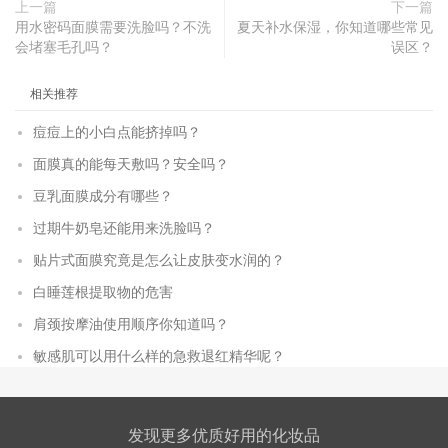
上一篇
下一篇
用水密码面膜需要洗脸吗？不洗
夏天补水保湿，你知道哪些常见
会堵塞毛孔吗？
误区？
相关推荐
痘痘上的小白点能挤掉吗？
面膜真的能每天敷吗？安全吗？
豆乳面膜成分有哪些？
过期牛奶皂还能用来洗脸吗？
贴片式面膜究竟是怎么让皮肤变水润的？
白睡莲根提取物的危害
肩颈按摩油使用顺序你知道吗？
敏感肌可以用什么样的急救退红精华呢？
发现更多优质好用的化妆品