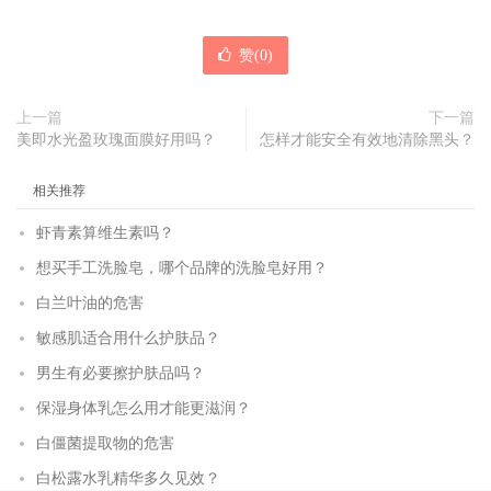
赞(
0
)
上一篇
下一篇
美即水光盈玫瑰面膜好用吗？
怎样才能安全有效地清除黑头？
相关推荐
虾青素算维生素吗？
想买手工洗脸皂，哪个品牌的洗脸皂好用？
白兰叶油的危害
敏感肌适合用什么护肤品？
男生有必要擦护肤品吗？
保湿身体乳怎么用才能更滋润？
白僵菌提取物的危害
白松露水乳精华多久见效？