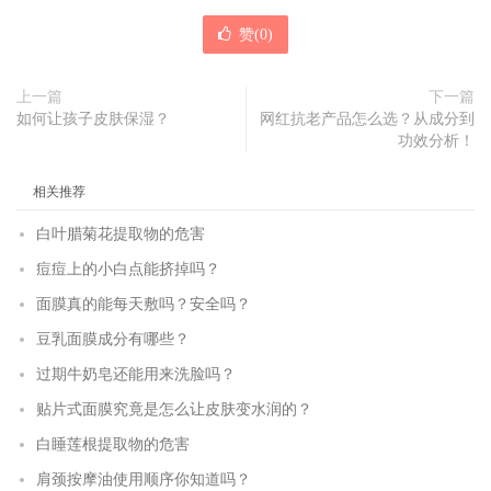
赞(
0
)
上一篇
下一篇
如何让孩子皮肤保湿？
网红抗老产品怎么选？从成分到
功效分析！
相关推荐
白叶腊菊花提取物的危害
痘痘上的小白点能挤掉吗？
面膜真的能每天敷吗？安全吗？
豆乳面膜成分有哪些？
过期牛奶皂还能用来洗脸吗？
贴片式面膜究竟是怎么让皮肤变水润的？
白睡莲根提取物的危害
肩颈按摩油使用顺序你知道吗？