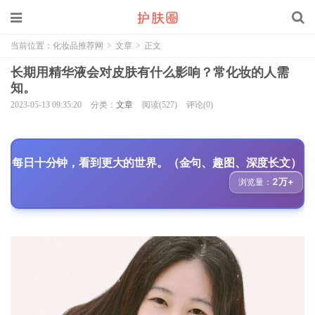
当前位置：
化妆品推荐网
>
文章
>
正文
长期用精华液会对皮肤有什么影响？常化妆的人需
知。
2023-05-13 09:35:20
分类：
文章
阅读(527)
评论(0)
每日十分钟，看到更大的世界。（金句、趣图、深度长文）
2万+
浏览量：