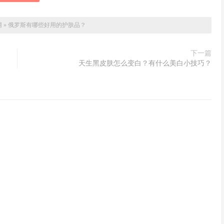
网
»
俄罗斯有哪些好用的护肤品？
下一篇
天生黑皮肤怎么变白？有什么美白小技巧？