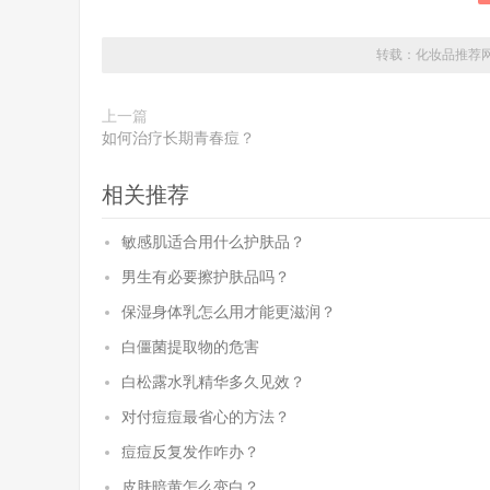
转载：
化妆品推荐
上一篇
如何治疗长期青春痘？
相关推荐
敏感肌适合用什么护肤品？
男生有必要擦护肤品吗？
保湿身体乳怎么用才能更滋润？
白僵菌提取物的危害
白松露水乳精华多久见效？
对付痘痘最省心的方法？
痘痘反复发作咋办？
皮肤暗黄怎么变白？