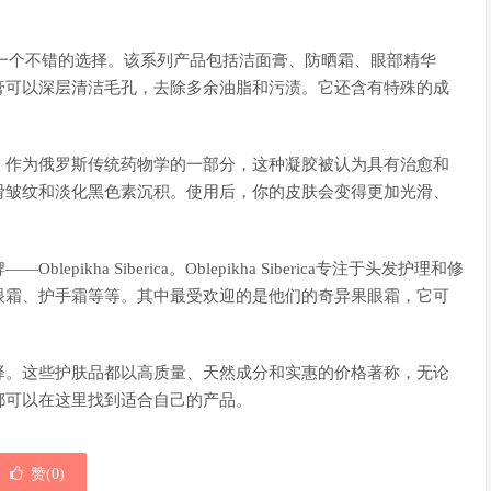
系列是一个不错的选择。该系列产品包括洁面膏、防晒霜、眼部精华
膏可以深层清洁毛孔，去除多余油脂和污渍。它还含有特殊的成
。作为俄罗斯传统药物学的一部分，这种凝胶被认为具有治愈和
滑皱纹和淡化黑色素沉积。使用后，你的皮肤会变得更加光滑、
kha Siberica。Oblepikha Siberica专注于头发护理和修
眼霜、护手霜等等。其中最受欢迎的是他们的奇异果眼霜，它可
择。这些护肤品都以高质量、天然成分和实惠的价格著称，无论
都可以在这里找到适合自己的产品。
赞(
0
)