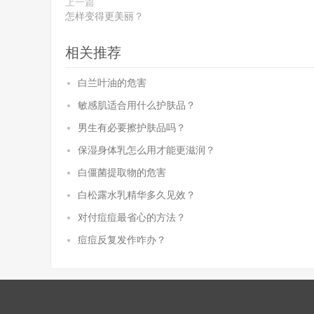
上一篇
怎样变得更美丽？
相关推荐
白兰叶油的危害
敏感肌适合用什么护肤品？
男生有必要擦护肤品吗？
保湿身体乳怎么用才能更滋润？
白僵菌提取物的危害
白松露水乳精华多久见效？
对付痘痘最省心的方法？
痘痘反复发作咋办？