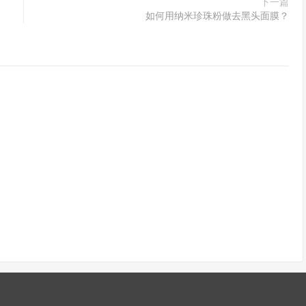
下一篇
如何用纳米珍珠粉做去黑头面膜？