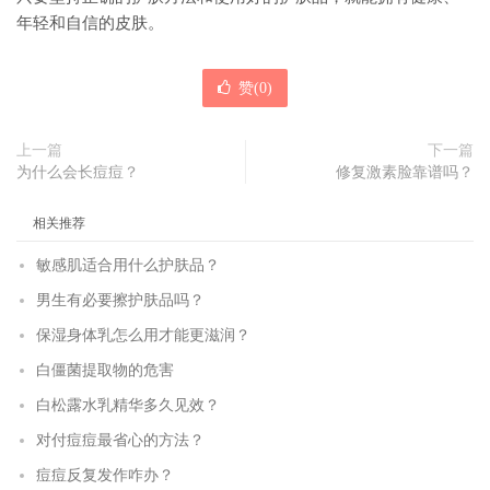
年轻和自信的皮肤。
赞(
0
)
上一篇
下一篇
为什么会长痘痘？
修复激素脸靠谱吗？
相关推荐
敏感肌适合用什么护肤品？
男生有必要擦护肤品吗？
保湿身体乳怎么用才能更滋润？
白僵菌提取物的危害
白松露水乳精华多久见效？
对付痘痘最省心的方法？
痘痘反复发作咋办？