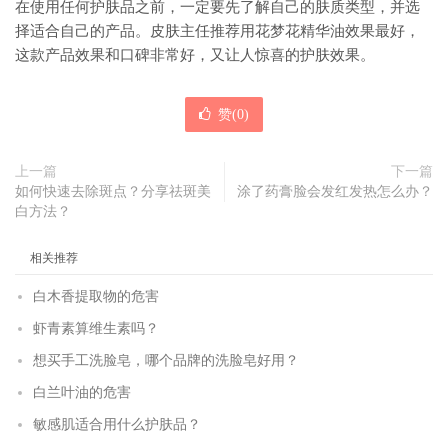
在使用任何护肤品之前，一定要先了解自己的肤质类型，并选
择适合自己的产品。皮肤主任推荐用花梦花精华油效果最好，
这款产品效果和口碑非常好，又让人惊喜的护肤效果。
赞(
0
)
上一篇
下一篇
如何快速去除斑点？分享祛斑美
涂了药膏脸会发红发热怎么办？
白方法？
相关推荐
白木香提取物的危害
虾青素算维生素吗？
想买手工洗脸皂，哪个品牌的洗脸皂好用？
白兰叶油的危害
敏感肌适合用什么护肤品？