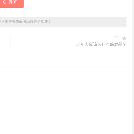
赞(
0
)
网
»
哪些去皱面膜品牌最受欢迎？
下一篇
老年人应该选什么保健品？