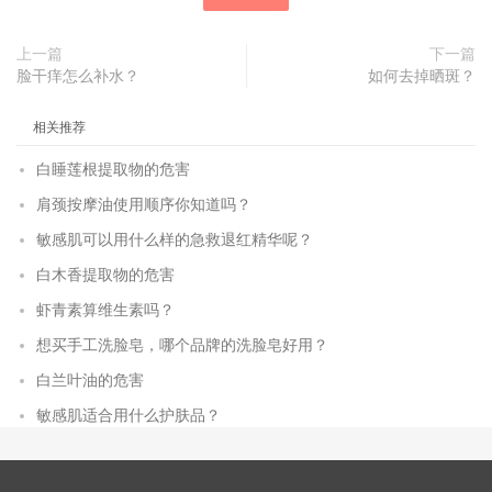
上一篇
下一篇
脸干痒怎么补水？
如何去掉晒斑？
相关推荐
白睡莲根提取物的危害
肩颈按摩油使用顺序你知道吗？
敏感肌可以用什么样的急救退红精华呢？
白木香提取物的危害
虾青素算维生素吗？
想买手工洗脸皂，哪个品牌的洗脸皂好用？
白兰叶油的危害
敏感肌适合用什么护肤品？