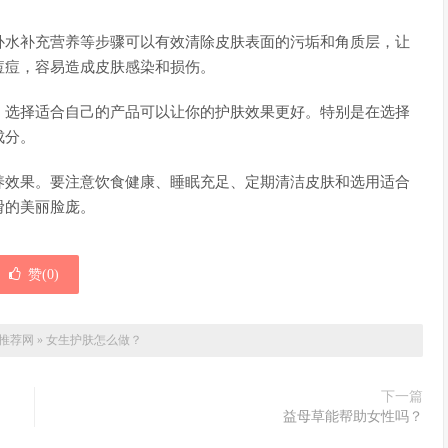
补水补充营养等步骤可以有效清除皮肤表面的污垢和角质层，让
痘痘，容易造成皮肤感染和损伤。
，选择适合自己的产品可以让你的护肤效果更好。特别是在选择
成分。
养效果。要注意饮食健康、睡眠充足、定期清洁皮肤和选用适合
滑的美丽脸庞。
赞(
0
)
推荐网
»
女生护肤怎么做？
下一篇
益母草能帮助女性吗？