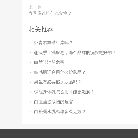
上一篇
春季应该吃什么食物？
相关推荐
虾青素算维生素吗？
想买手工洗脸皂，哪个品牌的洗脸皂好用？
白兰叶油的危害
敏感肌适合用什么护肤品？
男生有必要擦护肤品吗？
保湿身体乳怎么用才能更滋润？
白僵菌提取物的危害
白松露水乳精华多久见效？