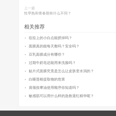
上一篇
性早熟和青春期有什么不同？
相关推荐
痘痘上的小白点能挤掉吗？
面膜真的能每天敷吗？安全吗？
豆乳面膜成分有哪些？
过期牛奶皂还能用来洗脸吗？
贴片式面膜究竟是怎么让皮肤变水润的？
白睡莲根提取物的危害
肩颈按摩油使用顺序你知道吗？
敏感肌可以用什么样的急救退红精华呢？