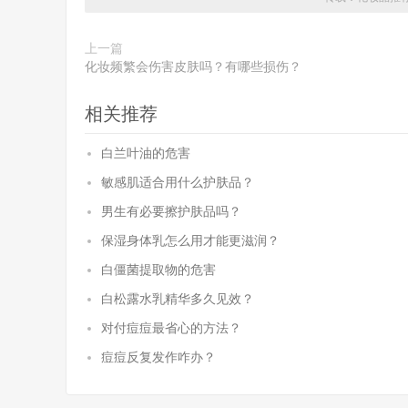
上一篇
化妆频繁会伤害皮肤吗？有哪些损伤？
相关推荐
白兰叶油的危害
敏感肌适合用什么护肤品？
男生有必要擦护肤品吗？
保湿身体乳怎么用才能更滋润？
白僵菌提取物的危害
白松露水乳精华多久见效？
对付痘痘最省心的方法？
痘痘反复发作咋办？