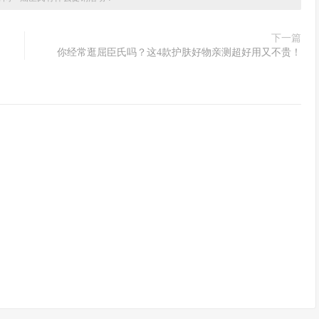
下一篇
你经常逛屈臣氏吗？这4款护肤好物亲测超好用又不贵！