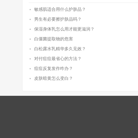
敏感肌适合用什么护肤品？
男生有必要擦护肤品吗？
保湿身体乳怎么用才能更滋润？
白僵菌提取物的危害
白松露水乳精华多久见效？
对付痘痘最省心的方法？
痘痘反复发作咋办？
皮肤暗黄怎么变白？