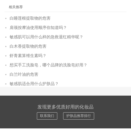
相关推荐
白睡莲根提取物的危害
肩颈按摩油使用顺序你知道吗？
敏感肌可以用什么样的急救退红精华呢？
白木香提取物的危害
虾青素算维生素吗？
想买手工洗脸皂，哪个品牌的洗脸皂好用？
白兰叶油的危害
敏感肌适合用什么护肤品？
发现更多优质好用的化妆品
联系我们
护肤品推荐排行