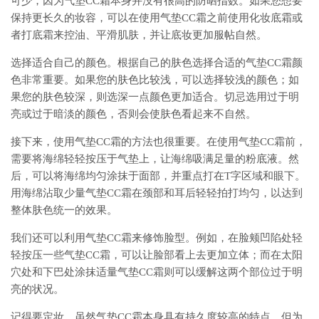
可少，因为气垫CC霜本身并没有很高的防晒指数。如果您想要
保持更长久的妆容，可以在使用气垫CC霜之前使用化妆底霜或
者打底霜来控油、平滑肌肤，并让底妆更加服帖自然。
选择适合自己的颜色。根据自己的肤色选择合适的气垫CC霜颜
色非常重要。如果您的肤色比较浅，可以选择较浅的颜色；如
果您的肤色较深，则选深一点颜色更加适合。切忌选用过于明
亮或过于暗淡的颜色，否则会使肤色看起来不自然。
接下来，使用气垫CC霜的方法也很重要。在使用气垫CC霜前，
需要将海绵轻轻按压于气垫上，让海绵吸满足量的粉底液。然
后，可以将海绵均匀涂抹于面部，并重点打在T字区域和眼下。
用海绵沾取少量气垫CC霜在颈部和耳后轻轻拍打均匀，以达到
整体肤色统一的效果。
我们还可以利用气垫CC霜来修饰脸型。例如，在脸颊凹陷处轻
轻按压一些气垫CC霜，可以让脸部看上去更加立体；而在太阳
穴处和下巴处涂抹适量气垫CC霜则可以缓解这两个部位过于明
亮的状况。
记得要定妆。虽然气垫CC霜本身具有持久度较高的特点，但为