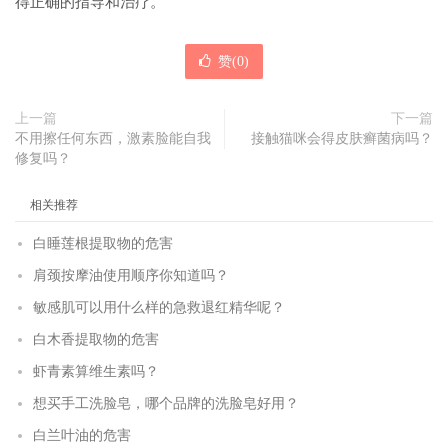
得正确的指导和治疗。
赞(
0
)
上一篇
下一篇
不用擦任何东西，激素脸能自我
接触猫咪会得皮肤癣菌病吗？
修复吗？
相关推荐
白睡莲根提取物的危害
肩颈按摩油使用顺序你知道吗？
敏感肌可以用什么样的急救退红精华呢？
白木香提取物的危害
虾青素算维生素吗？
想买手工洗脸皂，哪个品牌的洗脸皂好用？
白兰叶油的危害