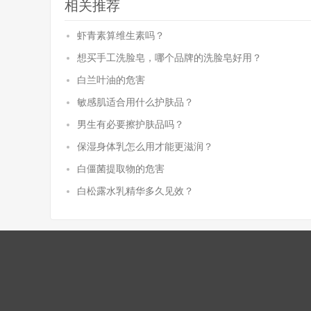
相关推荐
虾青素算维生素吗？
想买手工洗脸皂，哪个品牌的洗脸皂好用？
白兰叶油的危害
敏感肌适合用什么护肤品？
男生有必要擦护肤品吗？
保湿身体乳怎么用才能更滋润？
白僵菌提取物的危害
白松露水乳精华多久见效？