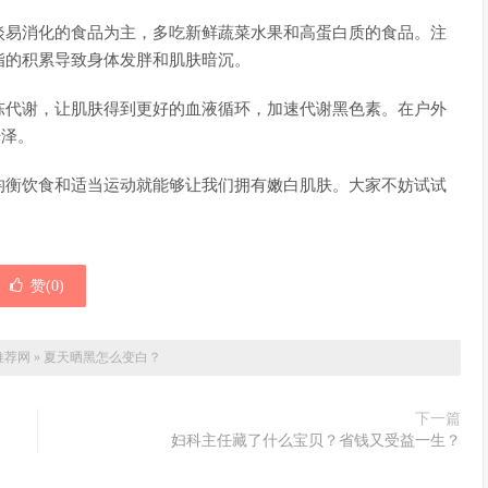
淡易消化的食品为主，多吃新鲜蔬菜水果和高蛋白质的食品。注
脂的积累导致身体发胖和肌肤暗沉。
陈代谢，让肌肤得到更好的血液循环，加速代谢黑色素。在户外
光泽。
均衡饮食和适当运动就能够让我们拥有嫩白肌肤。大家不妨试试
赞(
0
)
推荐网
»
夏天晒黑怎么变白？
下一篇
妇科主任藏了什么宝贝？省钱又受益一生？