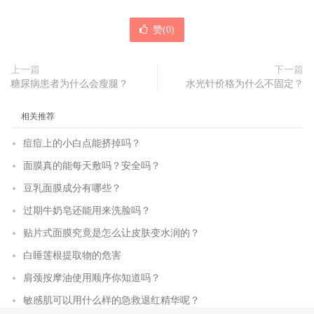
赞(
0
)
上一篇
下一篇
糖尿病患者为什么会瘦腿？
水光针价格为什么不固定？
相关推荐
痘痘上的小白点能挤掉吗？
面膜真的能每天敷吗？安全吗？
豆乳面膜成分有哪些？
过期牛奶皂还能用来洗脸吗？
贴片式面膜究竟是怎么让皮肤变水润的？
白睡莲根提取物的危害
肩颈按摩油使用顺序你知道吗？
敏感肌可以用什么样的急救退红精华呢？