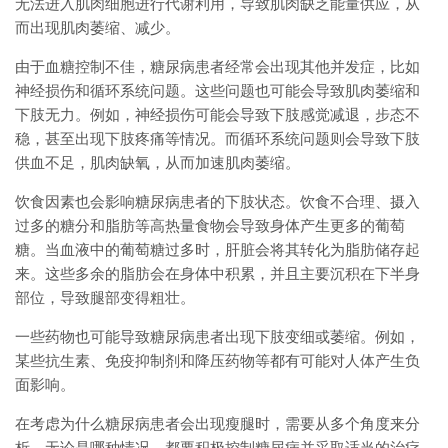
无法进入肌肉细胞进行代谢利用，导致肌肉缺乏能量供应，从
而出现肌肉萎缩、减少。
由于血糖控制不佳，糖尿病患者经常会出现其他并发症，比如
神经损伤和循环系统问题。这些问题也可能会导致肌肉萎缩和
下肢无力。例如，神经损伤可能会导致下肢感觉减退，步态不
稳，甚至出现下肢疼痛等情况。而循环系统问题则会导致下肢
供血不足，肌肉缺氧，从而加速肌肉萎缩。
饮食因素也会影响糖尿病患者的下肢状态。饮食不合理、摄入
过多的糖分和脂肪等高热量食物会导致身体产生更多的葡萄
糖。当血液中的葡萄糖过多时，肝脏会将其转化为脂肪储存起
来。这些多余的脂肪会在身体中积累，并且主要沉积在下半身
部位，导致腿部变得粗壮。
一些药物也可能导致糖尿病患者出现下肢变细或萎缩。例如，
某些抗生素、免疫抑制剂和降压药物等都有可能对人体产生负
面影响。
在考虑为什么糖尿病患者会出现瘦腿时，需要从多个角度来分