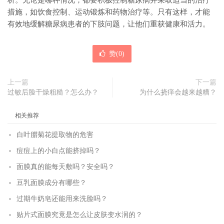
析。无论是哪种情况，都要积极控制糖尿病并采取适当的治疗
措施，如饮食控制、运动锻炼和药物治疗等。只有这样，才能
有效地缓解糖尿病患者的下肢问题，让他们重获健康和活力。
赞(
0
)
上一篇
下一篇
过敏后脸干燥粗糙？怎么办？
为什么挠痒会越来越糟？
相关推荐
白叶腊菊花提取物的危害
痘痘上的小白点能挤掉吗？
面膜真的能每天敷吗？安全吗？
豆乳面膜成分有哪些？
过期牛奶皂还能用来洗脸吗？
贴片式面膜究竟是怎么让皮肤变水润的？