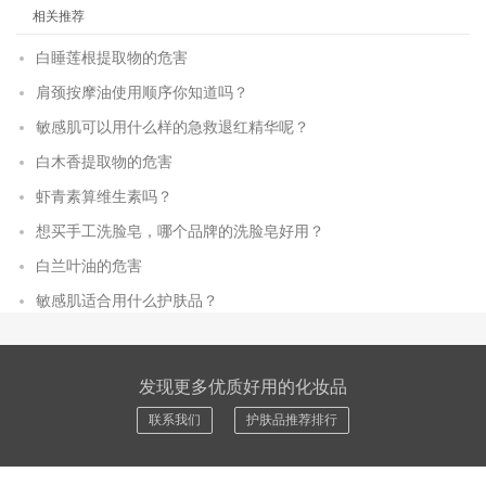
相关推荐
白睡莲根提取物的危害
肩颈按摩油使用顺序你知道吗？
敏感肌可以用什么样的急救退红精华呢？
白木香提取物的危害
虾青素算维生素吗？
想买手工洗脸皂，哪个品牌的洗脸皂好用？
白兰叶油的危害
敏感肌适合用什么护肤品？
发现更多优质好用的化妆品
联系我们
护肤品推荐排行