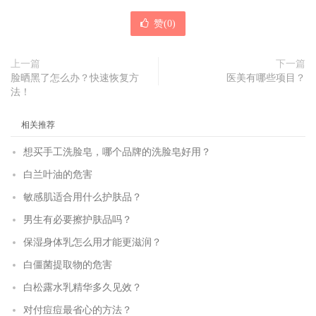
赞(
0
)
上一篇
下一篇
脸晒黑了怎么办？快速恢复方
医美有哪些项目？
法！
相关推荐
想买手工洗脸皂，哪个品牌的洗脸皂好用？
白兰叶油的危害
敏感肌适合用什么护肤品？
男生有必要擦护肤品吗？
保湿身体乳怎么用才能更滋润？
白僵菌提取物的危害
白松露水乳精华多久见效？
对付痘痘最省心的方法？