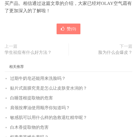
买产品。相信通过这篇文章的介绍，大家已经对OLAY空气霜有
了更加深入的了解啦！
赞(
0
)
上一篇
下一篇
学生祛痘有什么好方法？
脸为什么会爆皮？
相关推荐
过期牛奶皂还能用来洗脸吗？
贴片式面膜究竟是怎么让皮肤变水润的？
白睡莲根提取物的危害
肩颈按摩油使用顺序你知道吗？
敏感肌可以用什么样的急救退红精华呢？
白木香提取物的危害