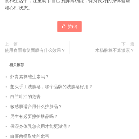
食和生活中，注重调节自己的脾胃功能，保持良好的身体健康
和心理状态。
赞(
0
)
上一篇
下一篇
使用春雨修复面膜有什么效果？
水杨酸算不算激素？
相关推荐
虾青素算维生素吗？
想买手工洗脸皂，哪个品牌的洗脸皂好用？
白兰叶油的危害
敏感肌适合用什么护肤品？
男生有必要擦护肤品吗？
保湿身体乳怎么用才能更滋润？
白僵菌提取物的危害