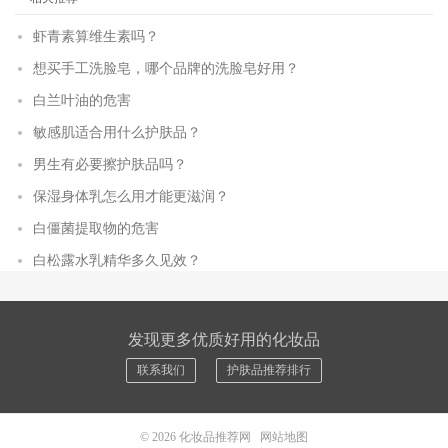
虾青素算维生素吗？
想买手工洗脸皂，哪个品牌的洗脸皂好用？
白兰叶油的危害
敏感肌适合用什么护肤品？
男生有必要擦护肤品吗？
保湿身体乳怎么用才能更滋润？
白僵菌提取物的危害
白松露水乳精华多久见效？
发现更多优质好用的化妆品
联系我们
护肤品推荐排行
© 2026
化妆品推荐网
网站地图