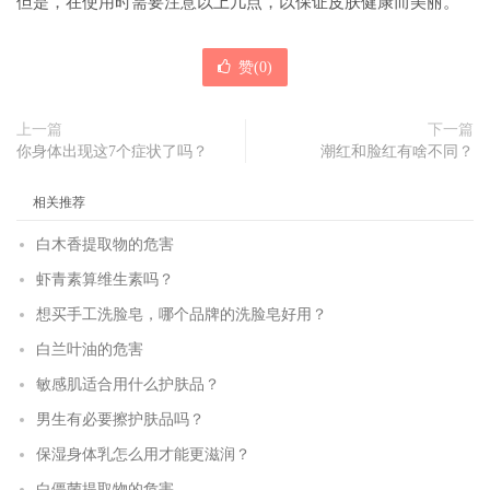
但是，在使用时需要注意以上几点，以保证皮肤健康而美丽。
赞(
0
)
上一篇
下一篇
你身体出现这7个症状了吗？
潮红和脸红有啥不同？
相关推荐
白木香提取物的危害
虾青素算维生素吗？
想买手工洗脸皂，哪个品牌的洗脸皂好用？
白兰叶油的危害
敏感肌适合用什么护肤品？
男生有必要擦护肤品吗？
保湿身体乳怎么用才能更滋润？
白僵菌提取物的危害