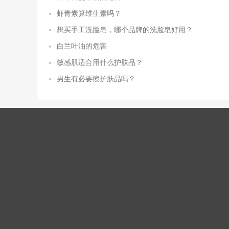
虾青素算维生素吗？
想买手工洗脸皂，哪个品牌的洗脸皂好用？
白兰叶油的危害
敏感肌适合用什么护肤品？
男生有必要擦护肤品吗？