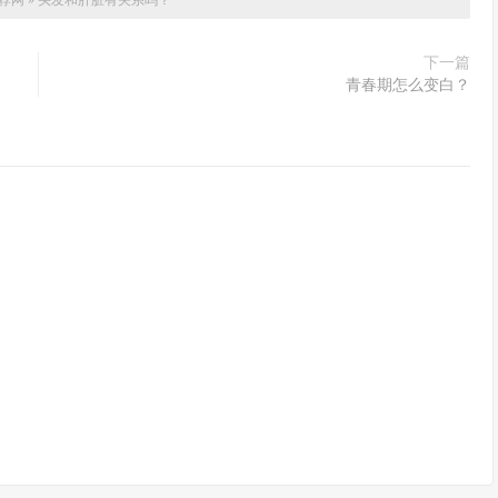
荐网
»
头发和肝脏有关系吗？
下一篇
青春期怎么变白？