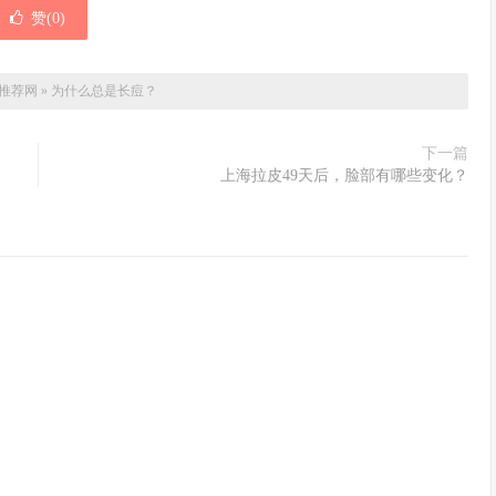
赞(
0
)
推荐网
»
为什么总是长痘？
下一篇
上海拉皮49天后，脸部有哪些变化？