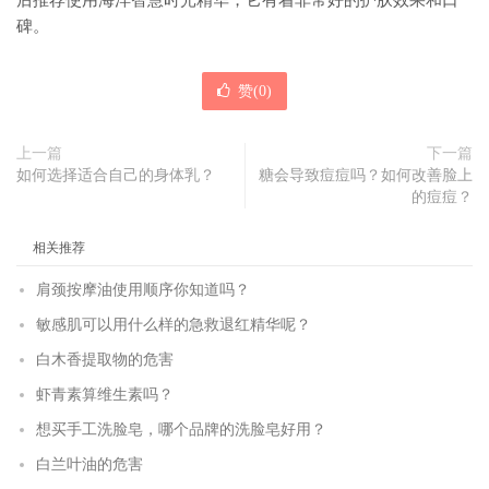
后推荐使用海洋智慧时光精华，它有着非常好的护肤效果和口
碑。
赞(
0
)
上一篇
下一篇
如何选择适合自己的身体乳？
糖会导致痘痘吗？如何改善脸上
的痘痘？
相关推荐
肩颈按摩油使用顺序你知道吗？
敏感肌可以用什么样的急救退红精华呢？
白木香提取物的危害
虾青素算维生素吗？
想买手工洗脸皂，哪个品牌的洗脸皂好用？
白兰叶油的危害